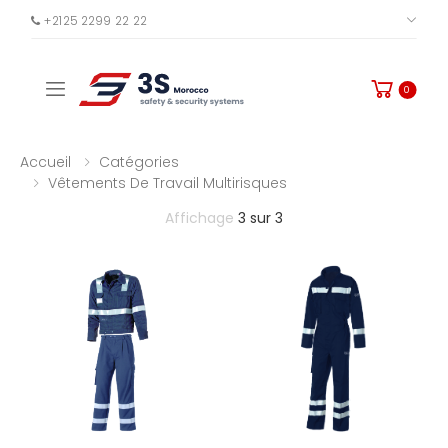
+2125 2299 22 22
PLUS
Toggle mobile menu
0
Accueil
Catégories
Vêtements De Travail Multirisques
Affichage
3 sur 3