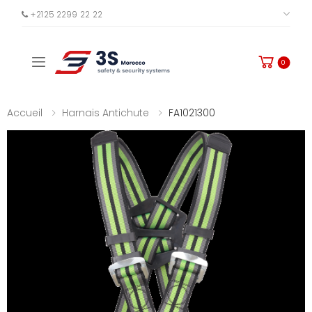
+2125 2299 22 22
PLUS
Toggle mobile menu
0
Accueil
Harnais Antichute
FA1021300