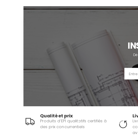
IN
Dé
Qualité et prix
Li
Produits d’EPI qualitatifs certifiés à
Li
des prix concurrentiels
co
av