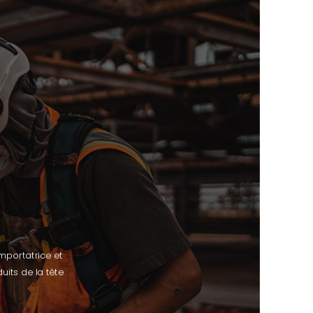
mportatrice et
uits de la tête