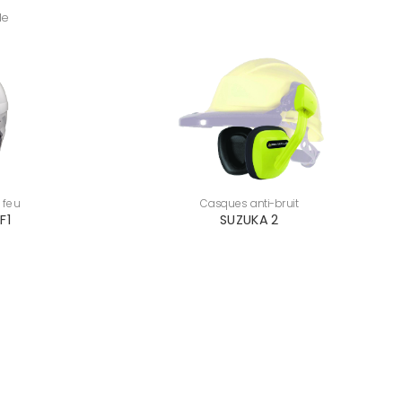
le
 feu
Casques anti-bruit
F1
SUZUKA 2