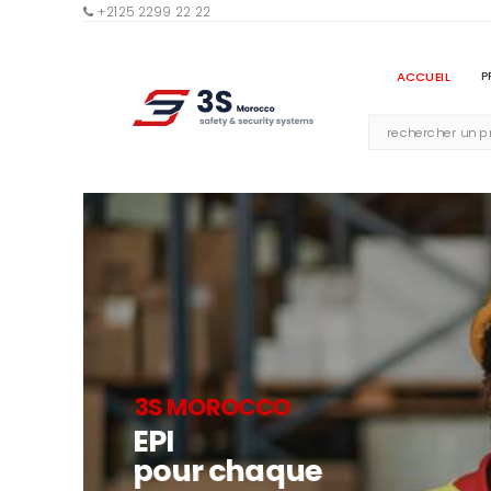
+2125 2299 22 22
ACCUEIL
P
3S MOROCCO
EPI
pour chaque