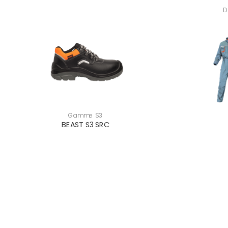
D
Gamme S3
BEAST S3 SRC