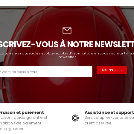
SCRIVEZ-VOUS À NOTRE NEWSLET
couvrez les nouveautés et obtenez plus d’informations en vous inscrivant à no
newsletter
ABONNER
vraison et paiement
Assistance et support
vraison rapide garantie et
Service après-vente et sa
nditions de paiement
client assurée
antageuses